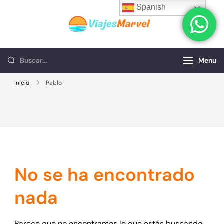
Spanish
Viajes Marvel
Viajes Marvel
Menu
Inicio
Pablo
No se ha encontrado
nada
Parece que no encontramos lo que estás buscando.